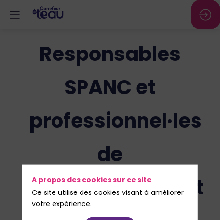
Responsables
SPANC et
professionnel·les
de
l’Assainissement
A propos des cookies sur ce site
Ce site utilise des cookies visant à améliorer
votre expérience.