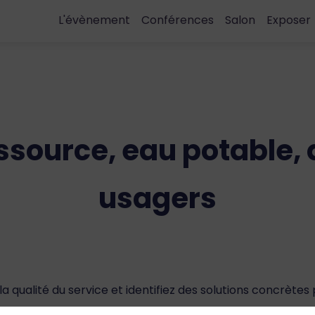
L'évènement
Conférences
Salon
Exposer
ource, eau potable, q
usagers
 la qualité du service et identifiez des solutions concrè