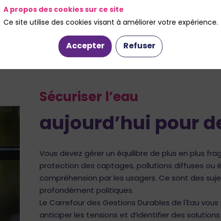
A propos des cookies sur ce site
Ce site utilise des cookies visant à améliorer votre expérience.
Voir les sessions
S'inscrire
Accepter
Refuser
Sécuriser l’eau
aujourd’hui pour 
Vous devez gérer un équilibre de plus en plus fragil
protection des captages, pollutions diffuses ou 
compréhension par les usagers. Ce sont des sujet
profondément politiques.
Le Carrefour des Gestions Durables de l'Eau vous
anticiper les tensions et d’identifier des solutio