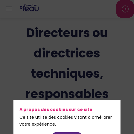
Directeurs ou
directrices
techniques,
responsables
exploitation
A propos des cookies sur ce site
Ce site utilise des cookies visant à améliorer
votre expérience.