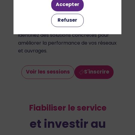
Accepter
Gagnez en visibilité sur les priorités
Refuser
techniques, confrontez vos méthodes et
identifiez des solutions concrètes pour
améliorer la performance de vos réseaux
et ouvrages.
Voir les sessions
S'inscrire
Fiabiliser le service
et investir au