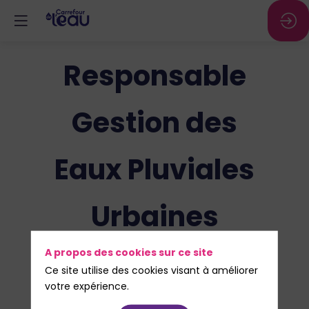
Responsable
Gestion des
Eaux Pluviales
Urbaines
Responsable
A propos des cookies sur ce site
Ce site utilise des cookies visant à améliorer
votre expérience.