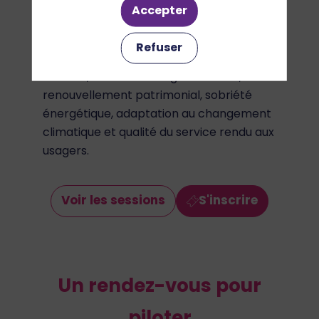
d’épuration au sein d’une collectivité ? Le
Accepter
Carrefour des Gestions Durables de l’Eau
vous aide à faire le point sur les grands
Refuser
enjeux du secteur : performance des
réseaux, conformité réglementaire,
renouvellement patrimonial, sobriété
énergétique, adaptation au changement
climatique et qualité du service rendu aux
usagers.
Voir les sessions
S'inscrire
Un rendez-vous pour