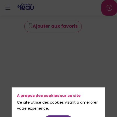
C23
Ajouter aux favoris
-
Les
cours
d'eau
:
A propos des cookies sur ce site
Ce site utilise des cookies visant à améliorer
Comment
votre expérience.