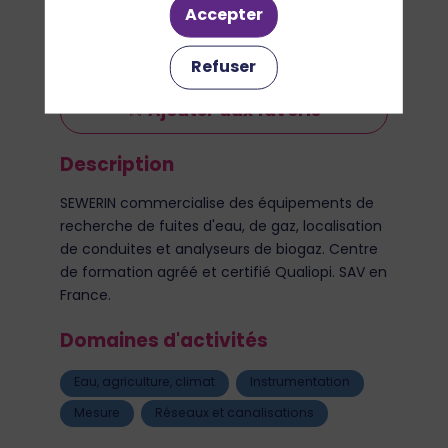
Accepter
Refuser
Ajouter aux favoris
Description
SEWERIN commercialise des équipements de
recherche de fuites d'eau, de gaz, localisation
de conduites et analyseurs de biogaz. Centre
de formation agréé et certifié Qualiopi. SAV en
France.
Domaines d'activités
Eau, agriculture, climat
Instrumentation
Mesure
Réseaux et canalisations