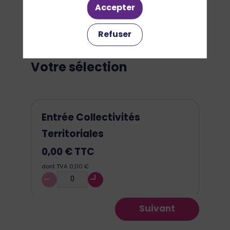
2
3
1
Sélection
Accepter
Refuser
Votre sélection
Entrée Collectivités
Territoriales
0,00 €
TTC
dont TVA 0,00 €
Suivant
Entrée Autres Services