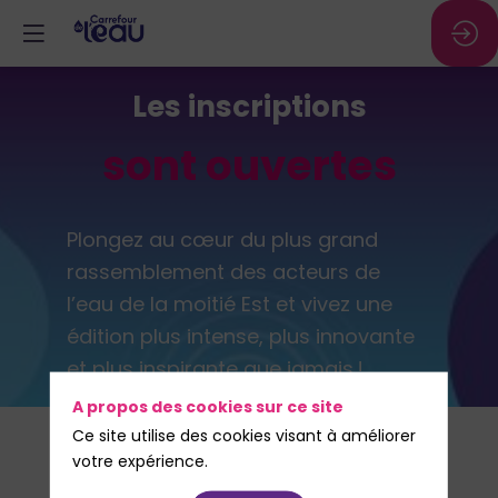
Les inscriptions
sont ouvertes
Plongez au cœur du plus grand
rassemblement des acteurs de
l’eau de la moitié Est et vivez une
édition plus intense, plus innovante
et plus inspirante que jamais !
A propos des cookies sur ce site
Ce site utilise des cookies visant à améliorer
votre expérience.